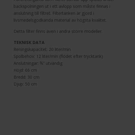
backspolningen ut i ett avlopp som måste finnas i
anslutning till filtret. Filtertanken är gjord i
livsmedelsgodkända material av högsta kvalitet.
Detta filter finns även i andra större modeller.
TEKNISK DATA
Reningskapacitet: 20 liter/min
Spolbehov: 12 liter/min (flödet efter trycktank)
Anslutningar: ¾” utvändig
Höjd: 66 cm
Bredd: 30 cm
Djup: 50 cm
Beställ en gratis offert