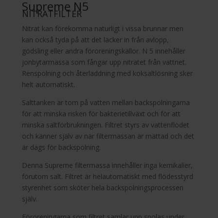
Supreme N5
NITRATFILTER
Nitrat kan förekomma naturligt i vissa brunnar men
kan också tyda på att det läcker in från avlopp,
gödsling eller andra föroreningskällor. N 5 innehåller
jonbytarmassa som fångar upp nitratet från vattnet.
Renspolning och återladdning med koksaltlösning sker
helt automatiskt.
Salttanken är tom på vatten mellan backspolningarna
för att minska risken för bakterietillväxt och för att
minska saltförbrukningen. Filtret styrs av vattenflödet
och känner själv av när filtermassan är mättad och det
är dags för backspolning.
Denna Supreme filtermassa innehåller inga kemikalier,
förutom salt. Filtret är helautomatiskt med flödesstyrd
styrenhet som sköter hela backspolningsprocessen
själv.
Föroreningarna som filtret samlar upp spolas under