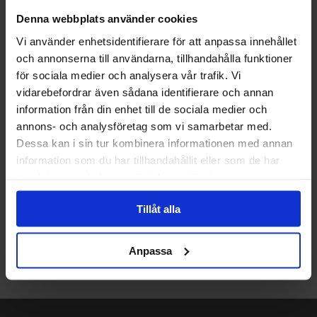
överrenskommelse föreligger, med Västkust Filter.
Denna webbplats använder cookies
Garantin omfattar ej av förbrukningsvaror såsom
Vi använder enhetsidentifierare för att anpassa innehållet
exempelvis filtermassor av aktivt kol o dyl. Ej heller
och annonserna till användarna, tillhandahålla funktioner
omfattas garantin av skador som orsakats av yttre
för sociala medier och analysera vår trafik. Vi
orsaker, såsom fasbortfall, strömstötar, åska,
vidarebefordrar även sådana identifierare och annan
isbildning och för hög temperatur. All reklamation skall
information från din enhet till de sociala medier och
göras direkt till Västkust Filter.
annons- och analysföretag som vi samarbetar med.
Dessa kan i sin tur kombinera informationen med annan
information som du har tillhandahållit eller som de har
samlat in när du har använt deras tjänster.
Gratis offert för vattenfilter med
Tillåt alla
installation
Anpassa