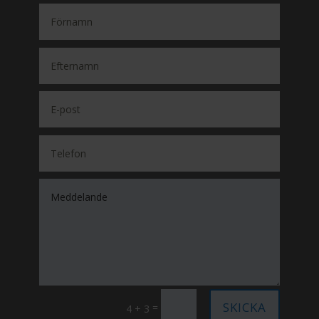
SKICKA
=
4 + 3