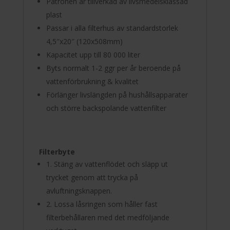
Patronen är tillverkad av livsmedelsklassad
plast
Passar i alla filterhus av standardstorlek
4,5″x20″ (120x508mm)
Kapacitet upp till 80 000 liter
Byts normalt 1-2 ggr per år beroende på
vattenförbrukning & kvalitet
Förlänger livslängden på hushållsapparater
och större backspolande vattenfilter
Filterbyte
1. Stäng av vattenflödet och släpp ut
trycket genom att trycka på
avluftningsknappen.
2. Lossa låsringen som håller fast
filterbehållaren med det medföljande