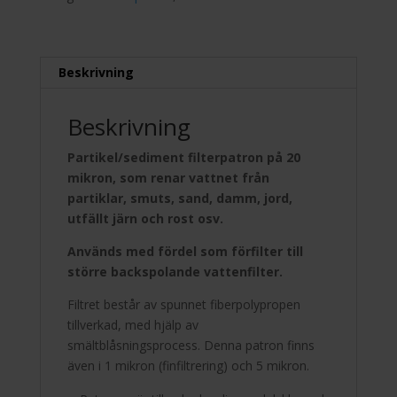
-
Partiklar/Sediment
mängd
Beskrivning
Beskrivning
Partikel/sediment filterpatron på 20
mikron, som renar vattnet från
partiklar,
smuts, sand, damm, jord,
utfällt järn och rost osv.
Används med fördel som förfilter till
större backspolande vattenfilter.
Filtret består av spunnet fiberpolypropen
tillverkad, med hjälp av
smältblåsningsprocess. Denna patron finns
även i 1 mikron (finfiltrering) och 5 mikron.