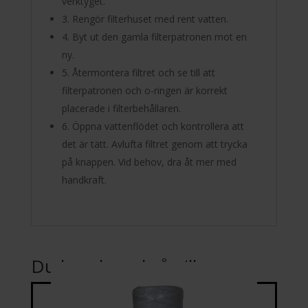
verktyget.
3. Rengör filterhuset med rent vatten.
4. Byt ut den gamla filterpatronen mot en
ny.
5. Återmontera filtret och se till att
filterpatronen och o-ringen är korrekt
placerade i filterbehållaren.
6. Öppna vattenflödet och kontrollera att
det är tätt. Avlufta filtret genom att trycka
på knappen. Vid behov, dra åt mer med
handkraft.
Du kanske också gillar …