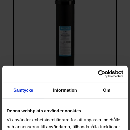
Samtycke
Information
Om
Filterpatron BB20 GAC Big Blue – Mot humus, smak,
färg, lukt och PFAS
790.00
kr
Denna webbplats använder cookies
Vi använder enhetsidentifierare för att anpassa innehållet
och annonserna till användarna, tillhandahålla funktioner