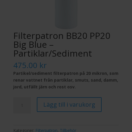
Filterpatron BB20 PP20
Big Blue –
Partiklar/Sediment
475.00
kr
Partikel/sediment filterpatron på 20 mikron, som
renar vattnet från
partiklar,
smuts, sand, damm,
jord, utfällt järn och rost osv.
Filterpatron
Lägg till i varukorg
BB20
PP20
Big
Blue
Kategorier:
Filterpatron
,
Tillbehör