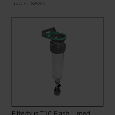
Prisintervall:
495.00
kr
–
650.00
kr
495.00 kr
till
650.00 kr
Filterhus T10 Flash – med