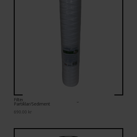
Filterpatron BB20 GARN PP5 Big Blue –
Partiklar/Sediment
690.00
kr