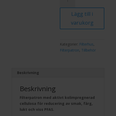
T10
VECK
Lägg till i
KOL
mängd
varukorg
Kategorier:
Filterhus
,
Filterpatron
,
Tillbehör
Beskrivning
Beskrivning
Filterpatron med aktivt koli
mpregnerad
cellulosa
för reducering av smak, färg,
lukt och viss PFAS.