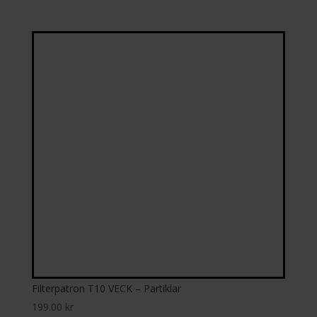
Filterpatron T10 VECK – Partiklar
199.00
kr