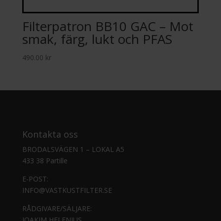
Filterpatron BB10 GAC – Mot
smak, färg, lukt och PFAS
490.00
kr
Kontakta oss
BRODALSVÄGEN 1 – LOKAL A5
433 38 Partille
E-POST:
INFO@VASTKUSTFILTER.SE
RÅDGIVARE/SÄLJARE:
JOAKIM HELENIUS