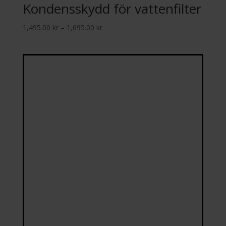
Kondensskydd för vattenfilter
Prisintervall:
1,495.00
kr
–
1,695.00
kr
1,495.00 kr
till
1,695.00 kr