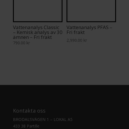
Vattenanalys Classic
Vattenanalys PFAS –
– Kemisk analys av 30
Fri frakt
ämnen – Fri frakt
2,990.00
kr
790.00
kr
Kontakta oss
BRODALSVÄGEN 1 – LOKAL A5
433 38 Partille