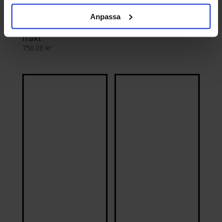
Anpassa
Vattenanalys
Gratis vattenanalys
Tungmetaller – Fri
0.00
kr
frakt
750.00
kr