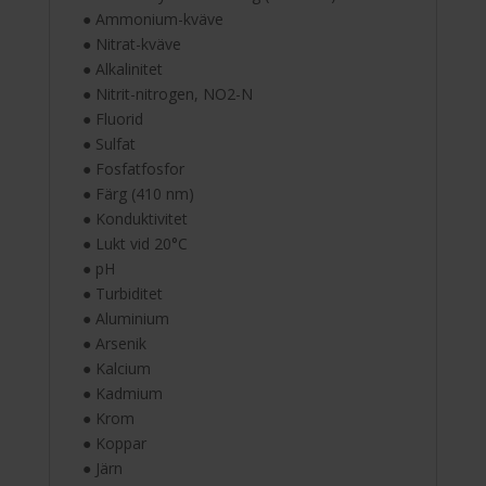
● Ammonium-kväve
● Nitrat-kväve
● Alkalinitet
● Nitrit-nitrogen, NO2-N
● Fluorid
● Sulfat
● Fosfatfosfor
● Färg (410 nm)
● Konduktivitet
● Lukt vid 20°C
● pH
● Turbiditet
● Aluminium
● Arsenik
● Kalcium
● Kadmium
● Krom
● Koppar
● Järn