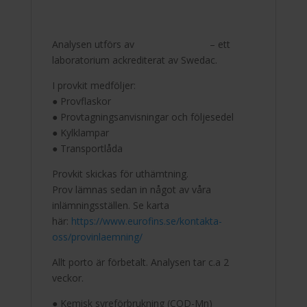
Analysen utförs av
– ett
laboratorium ackrediterat av Swedac.
I provkit medföljer:
● Provflaskor
● Provtagningsanvisningar och följesedel
● Kylklampar
● Transportlåda
Provkit skickas för uthämtning.
Prov lämnas sedan in något av våra
inlämningsställen. Se karta
här:
https://www.eurofins.se/kontakta-
oss/provinlaemning/
Allt porto är förbetalt. Analysen tar c.a 2
veckor.
● Kemisk syreförbrukning (COD-Mn)