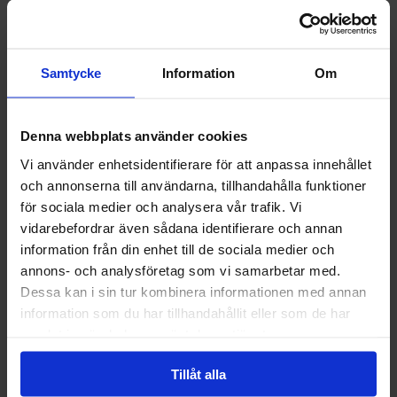
Vattenanalys Large –
Vattenanalys –
Borrad Brunn – Fri
Funktionskontroll av
frakt
vattenfilter
2,390.00
kr
99.00
kr
Samtycke
Information
Om
Denna webbplats använder cookies
Vi använder enhetsidentifierare för att anpassa innehållet
och annonserna till användarna, tillhandahålla funktioner
för sociala medier och analysera vår trafik. Vi
vidarebefordrar även sådana identifierare och annan
information från din enhet till de sociala medier och
annons- och analysföretag som vi samarbetar med.
Dessa kan i sin tur kombinera informationen med annan
information som du har tillhandahållit eller som de har
samlat in när du har använt deras tjänster.
Tillåt alla