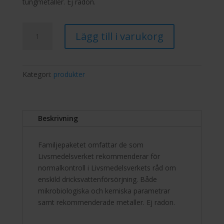
tungmetaller. Ej radon.
Vattenanalys
Lägg till i varukorg
Large
-
Grävd
Brunn
Kategori:
produkter
-
Fri
frakt
Beskrivning
mängd
Familjepaketet omfattar de som
Livsmedelsverket rekommenderar för
normalkontroll i Livsmedelsverkets råd om
enskild dricksvattenförsörjning. Både
mikrobiologiska och kemiska parametrar
samt rekommenderade metaller. Ej radon.