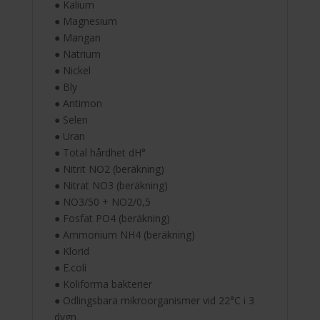
● Kalium
● Magnesium
● Mangan
● Natrium
● Nickel
● Bly
● Antimon
● Selen
● Uran
● Total hårdhet dH°
● Nitrit NO2 (beräkning)
● Nitrat NO3 (beräkning)
● NO3/50 + NO2/0,5
● Fosfat PO4 (beräkning)
● Ammonium NH4 (beräkning)
● Klorid
● E.coli
● Koliforma bakterier
● Odlingsbara mikroorganismer vid 22°C i 3
dygn